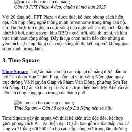
Căn hộ FPT Plaza 4 đẹp, chuẩn bị mở bán 2025
Với 20 tầng nổi, FPT Plaza 4 được thiết kế theo phong cách hiện
đại, tích hợp công nghệ thông minh Smarthome trong từng căn hộ.
Cư dân được trải nghiệm cuộc sống tiện nghi với các tiện ích đầy đủ
như: hồ bơi, phòng gym, khu BBQ ngoài trời, siêu thị mini, và khu
vực sinh hoạt cộng đồng. Đây là lựa chọn hoàn hảo cho những ai
yêu thích sự năng động của cuộc sống đô thị kết hợp với không gian
sống xanh, trong lành.
3. Time Square
Time Square
là dự án bán căn hộ cao cấp tại đà nẵng được đầu tư
bởi Tập đoàn Vạn Thịnh Phát, nằm tại vị trí vàng Nằm giao ngay
trục đường Võ Nguyên Giáp và Phạm Văn Đồng, phường Sơn Trà,
Đà Nẵng. Dự án sở hữu vị trí đắc địa, trực diện biển Mỹ Khê và các
tiện ích công cộng quan trọng của thành phố.
Time Square – Căn hộ cao cấp Đà Nẵng nên sở hữu
Time Square gây ấn tượng với thiết kế kiến trúc độc đáo, kết hợp
giữa phong cách Á – Âu hiện đại. Dự án bao gồm 2 tòa tháp cao 27
tầng và 31 tầng với 560 căn hộ cao cấp, cùng với trung tâm thương