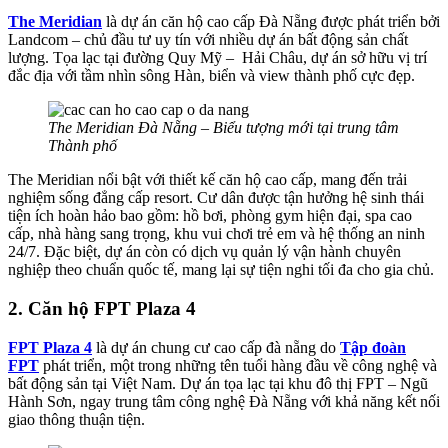
The Meridian
là dự án căn hộ cao cấp Đà Nẵng được phát triển bởi
Landcom – chủ đầu tư uy tín với nhiều dự án bất động sản chất
lượng. Tọa lạc tại đường Quy Mỹ – Hải Châu, dự án sở hữu vị trí
đắc địa với tầm nhìn sông Hàn, biển và view thành phố cực đẹp.
The Meridian Đà Nẵng – Biểu tượng mới tại trung tâm
Thành phố
The Meridian nổi bật với thiết kế căn hộ cao cấp, mang đến trải
nghiệm sống đẳng cấp resort. Cư dân được tận hưởng hệ sinh thái
tiện ích hoàn hảo bao gồm: hồ bơi, phòng gym hiện đại, spa cao
cấp, nhà hàng sang trọng, khu vui chơi trẻ em và hệ thống an ninh
24/7. Đặc biệt, dự án còn có dịch vụ quản lý vận hành chuyên
nghiệp theo chuẩn quốc tế, mang lại sự tiện nghi tối đa cho gia chủ.
2. Căn hộ FPT Plaza 4
FPT Plaza 4
là dự án chung cư cao cấp đà nẵng do
Tập đoàn
FPT
phát triển, một trong những tên tuổi hàng đầu về công nghệ và
bất động sản tại Việt Nam. Dự án tọa lạc tại khu đô thị FPT – Ngũ
Hành Sơn, ngay trung tâm công nghệ Đà Nẵng với khả năng kết nối
giao thông thuận tiện.