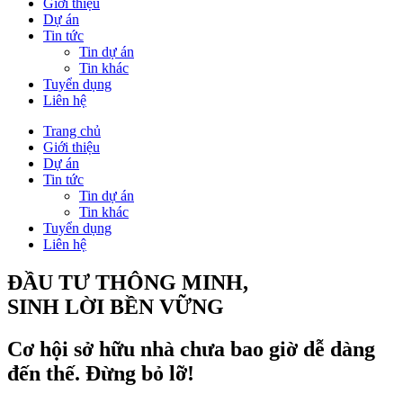
Giới thiệu
Dự án
Tin tức
Tin dự án
Tin khác
Tuyển dụng
Liên hệ
Trang chủ
Giới thiệu
Dự án
Tin tức
Tin dự án
Tin khác
Tuyển dụng
Liên hệ
ĐẦU TƯ THÔNG MINH,
SINH LỜI BỀN VỮNG
Cơ hội sở hữu nhà chưa bao giờ dễ dàng
đến thế. Đừng bỏ lỡ!