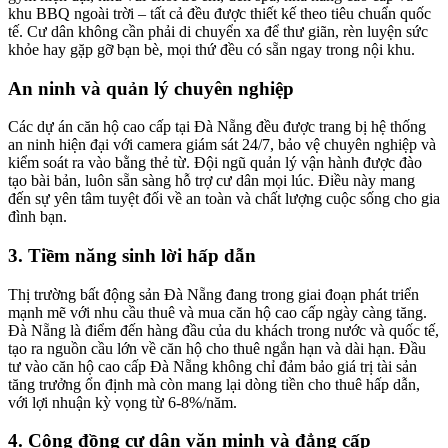
khu BBQ ngoài trời – tất cả đều được thiết kế theo tiêu chuẩn quốc
tế. Cư dân không cần phải di chuyển xa để thư giãn, rèn luyện sức
khỏe hay gặp gỡ bạn bè, mọi thứ đều có sẵn ngay trong nội khu.
An ninh và quản lý chuyên nghiệp
Các dự án căn hộ cao cấp tại Đà Nẵng đều được trang bị hệ thống
an ninh hiện đại với camera giám sát 24/7, bảo vệ chuyên nghiệp và
kiểm soát ra vào bằng thẻ từ. Đội ngũ quản lý vận hành được đào
tạo bài bản, luôn sẵn sàng hỗ trợ cư dân mọi lúc. Điều này mang
đến sự yên tâm tuyệt đối về an toàn và chất lượng cuộc sống cho gia
đình bạn.
3. Tiềm năng sinh lời hấp dẫn
Thị trường bất động sản Đà Nẵng đang trong giai đoạn phát triển
mạnh mẽ với nhu cầu thuê và mua căn hộ cao cấp ngày càng tăng.
Đà Nẵng là điểm đến hàng đầu của du khách trong nước và quốc tế,
tạo ra nguồn cầu lớn về căn hộ cho thuê ngắn hạn và dài hạn. Đầu
tư vào căn hộ cao cấp Đà Nẵng không chỉ đảm bảo giá trị tài sản
tăng trưởng ổn định mà còn mang lại dòng tiền cho thuê hấp dẫn,
với lợi nhuận kỳ vọng từ 6-8%/năm.
4. Cộng đồng cư dân văn minh và đẳng cấp