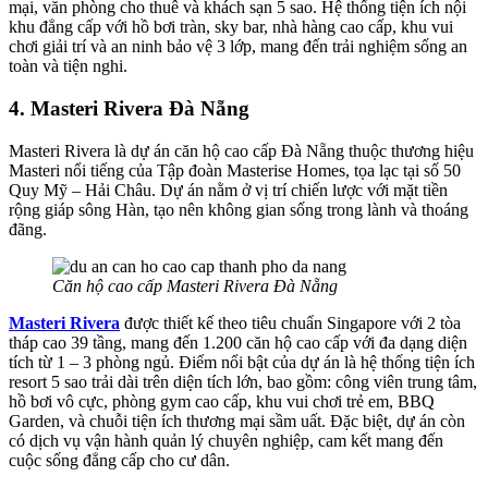
mại, văn phòng cho thuê và khách sạn 5 sao. Hệ thống tiện ích nội
khu đẳng cấp với hồ bơi tràn, sky bar, nhà hàng cao cấp, khu vui
chơi giải trí và an ninh bảo vệ 3 lớp, mang đến trải nghiệm sống an
toàn và tiện nghi.
4. Masteri Rivera Đà Nẵng
Masteri Rivera là dự án căn hộ cao cấp Đà Nẵng thuộc thương hiệu
Masteri nổi tiếng của Tập đoàn Masterise Homes, tọa lạc tại số 50
Quy Mỹ – Hải Châu. Dự án nằm ở vị trí chiến lược với mặt tiền
rộng giáp sông Hàn, tạo nên không gian sống trong lành và thoáng
đãng.
Căn hộ cao cấp Masteri Rivera Đà Nẵng
Masteri Rivera
được thiết kế theo tiêu chuẩn Singapore với 2 tòa
tháp cao 39 tầng, mang đến 1.200 căn hộ cao cấp với đa dạng diện
tích từ 1 – 3 phòng ngủ. Điểm nổi bật của dự án là hệ thống tiện ích
resort 5 sao trải dài trên diện tích lớn, bao gồm: công viên trung tâm,
hồ bơi vô cực, phòng gym cao cấp, khu vui chơi trẻ em, BBQ
Garden, và chuỗi tiện ích thương mại sầm uất. Đặc biệt, dự án còn
có dịch vụ vận hành quản lý chuyên nghiệp, cam kết mang đến
cuộc sống đẳng cấp cho cư dân.