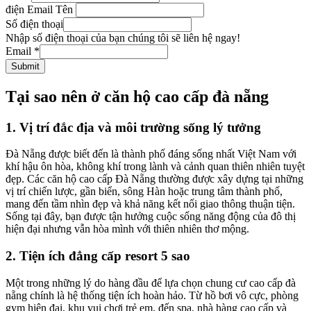
điện Email Tên
Số điện thoại
Nhập số điện thoại của bạn chúng tôi sẽ liên hệ ngay!
Email
*
Submit
Tại sao nên ở căn hộ cao cấp đà nẵng
1. Vị trí đắc địa và môi trường sống lý tưởng
Đà Nẵng được biết đến là thành phố đáng sống nhất Việt Nam với
khí hậu ôn hòa, không khí trong lành và cảnh quan thiên nhiên tuyệt
đẹp. Các căn hộ cao cấp Đà Nẵng thường được xây dựng tại những
vị trí chiến lược, gần biển, sông Hàn hoặc trung tâm thành phố,
mang đến tầm nhìn đẹp và khả năng kết nối giao thông thuận tiện.
Sống tại đây, bạn được tận hưởng cuộc sống năng động của đô thị
hiện đại nhưng vẫn hòa mình với thiên nhiên thơ mộng.
2. Tiện ích đẳng cấp resort 5 sao
Một trong những lý do hàng đầu để lựa chọn chung cư cao cấp đà
nẵng chính là hệ thống tiện ích hoàn hảo. Từ hồ bơi vô cực, phòng
gym hiện đại, khu vui chơi trẻ em, đến spa, nhà hàng cao cấp và