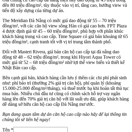
đến 80 triệu đồng/m², tùy thuộc vào vị trí, tầng cao, hướng view và
tiến độ xây dựng của từng dự án.
The Meridian Đà Nẵng có mức giá dao động từ 55 – 70 triệu
đồng/m², với các căn hộ view sông Hàn có giá cao hơn. FPT Plaza
4 được định giá từ 45 – 60 triệu đồng/m², phù hợp với phân khúc
khách hàng trung và cao cấp. Time Square có giá bán khoảng từ 65
triệu đồng/m², cạnh tranh tốt với vị trí trung tâm thành phố.
Đối với Masteri Rivera, giá bán căn hộ cao cấp tại đà nẵng dao
động từ 48 – 62 triệu đồng/m², trong khi Hiyori Aqua Tower có
mức giá từ 52 – 68 triệu đồng/m² nhờ lợi thế view biển và thiết kế
Nhật Bản cao cấp.
Bên cạnh giá bán, khách hàng cần lưu ý thêm các chi phí phát sinh
như: phí bảo trì (thường 2% giá trị căn hộ), phí quản lý (khoảng
15.000-25.000 đồng/m²/tháng), và thuế trước bạ khi hoàn tất thủ tục
mua bán. Nhiều chủ đầu tư cũng có chính sách hỗ trợ vay ngân
hàng lên đến 70% giá trị căn hộ với lãi suất ưu đãi, giúp khách hàng
dễ dàng sở hữu căn hộ cao cấp Đà Nẵng mơ ước.
Bạn đang quan tâm dự án căn hộ cao cấp nào hãy để lại thông tin
chúng tôi sẽ liên hệ ngay!
Tên
*