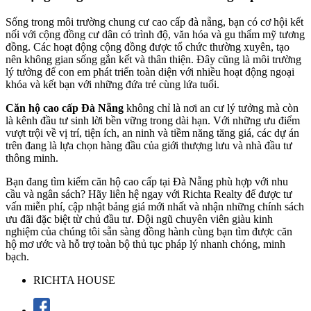
Sống trong môi trường chung cư cao cấp đà nẵng, bạn có cơ hội kết
nối với cộng đồng cư dân có trình độ, văn hóa và gu thẩm mỹ tương
đồng. Các hoạt động cộng đồng được tổ chức thường xuyên, tạo
nên không gian sống gắn kết và thân thiện. Đây cũng là môi trường
lý tưởng để con em phát triển toàn diện với nhiều hoạt động ngoại
khóa và kết bạn với những đứa trẻ cùng lứa tuổi.
Căn hộ cao cấp Đà Nẵng
không chỉ là nơi an cư lý tưởng mà còn
là kênh đầu tư sinh lời bền vững trong dài hạn. Với những ưu điểm
vượt trội về vị trí, tiện ích, an ninh và tiềm năng tăng giá, các dự án
trên đang là lựa chọn hàng đầu của giới thượng lưu và nhà đầu tư
thông minh.
Bạn đang tìm kiếm căn hộ cao cấp tại Đà Nẵng phù hợp với nhu
cầu và ngân sách? Hãy liên hệ ngay với Richta Realty để được tư
vấn miễn phí, cập nhật bảng giá mới nhất và nhận những chính sách
ưu đãi đặc biệt từ chủ đầu tư. Đội ngũ chuyên viên giàu kinh
nghiệm của chúng tôi sẵn sàng đồng hành cùng bạn tìm được căn
hộ mơ ước và hỗ trợ toàn bộ thủ tục pháp lý nhanh chóng, minh
bạch.
RICHTA HOUSE