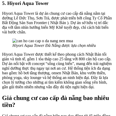
5. Hiyori Aqua Tower
Hiyori Aqua Tower là dự án chung cư cao cấp đà nẵng nằm tại
đường Lê Đức Thọ, Sơn Trà, được phát triển bởi công Ty Cổ Phần
Bất Động Sản Sun Frontier ( Nhật Bản ). Dự án sở hữu vị trí đắc
địa với tầm nhìn hướng biển Mỹ Khê tuyệt đẹp, chỉ cách bãi biển
vài bước chân.
Hiyori Aqua Tower Đà Nẵng được lựa chọn nhiều
Hiyori Aqua Tower được thiết kế theo phong cách Nhật Bản tối
giản và tinh tế, gồm 1 tòa tháp cao 25 tầng với 800 căn hộ cao cấp.
Dự án nổi bật với concept “sống cùng biển”, mang đến trải nghiệm
nghỉ dưỡng thực thụ ngay tại nơi an cư. Hệ thống tiện ích đa dạng
bao gồm: hồ bơi tầng thượng, onsen Nhật Bản, khu vườn thiền,
phòng yoga, sky lounge và hệ thống an ninh hiện đại. Đây là lựa
chọn lý tưởng cho những ai tìm kiếm không gian sống yên bình,
gần gũi thiên nhiên nhưng vẫn đầy đủ tiện nghi hiện đại.
Giá chung cư cao cấp đà nẵng bao nhiêu
tiền?
Giá chung cư cao cấp đà nẵng hiện nay dao động từ 45 triệu đồng